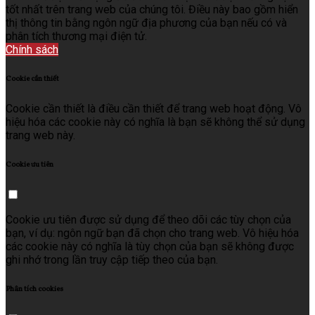
tốt nhất trên trang web của chúng tôi. Điều này bao gồm hiển
thị thông tin bằng ngôn ngữ địa phương của bạn nếu có và
phân tích thương mại điện tử.
Chính sách
Cookie cần thiết
Cookie cần thiết là điều cần thiết để trang web hoạt động. Vô
hiệu hóa các cookie này có nghĩa là bạn sẽ không thể sử dụng
trang web này.
Cookie ưu tiên
Cookie ưu tiên được sử dụng để theo dõi các tùy chọn của
bạn, ví dụ: ngôn ngữ bạn đã chọn cho trang web. Vô hiệu hóa
các cookie này có nghĩa là tùy chọn của bạn sẽ không được
ghi nhớ trong lần truy cập tiếp theo của bạn.
Phân tích cookies