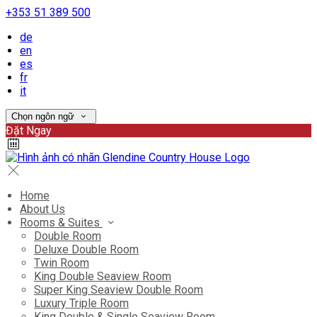
+353 51 389 500
de
en
es
fr
it
Chọn ngôn ngữ
Đặt Ngay
Home
About Us
Rooms & Suites
Double Room
Deluxe Double Room
Twin Room
King Double Seaview Room
Super King Seaview Double Room
Luxury Triple Room
King Double & Single Seaview Room