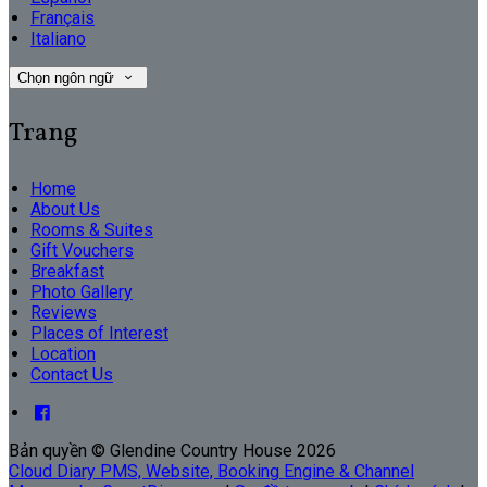
Français
Italiano
Chọn ngôn ngữ
Trang
Home
About Us
Rooms & Suites
Gift Vouchers
Breakfast
Photo Gallery
Reviews
Places of Interest
Location
Contact Us
Bản quyền
©
Glendine Country House 2026
Cloud Diary PMS, Website, Booking Engine & Channel