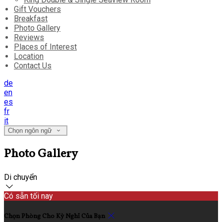
Gift Vouchers
Breakfast
Photo Gallery
Reviews
Places of Interest
Location
Contact Us
de
en
es
fr
it
Chọn ngôn ngữ
Photo Gallery
Di chuyển
Có sẵn tối nay
Chọn Phòng Cho Kỳ Nghỉ Của Bạn