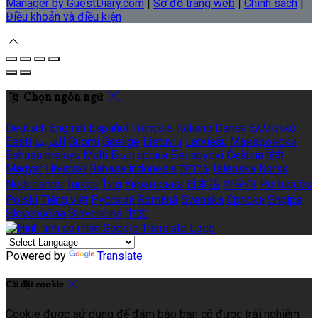
Manager by GuestDiary.com
|
Sơ đồ trang web
|
Chính sách
|
Điều khoản và điều kiện
Chọn ngôn ngữ
Deutsch
English
Español
Français
Italiano
Dansk
Ελληνικά
Eesti
العربية
Suomi
Gaeilge
Lietuvių
Latviešu
Македонски
Bahasa melayu
Malti
Български
Беларускі
Čeština
हिंदी
Magyar
Hrvatski
Bahasa indonesia
עברית
Íslenska
Norsk
Nederlands
Türkçe
ไทย
Українська
日本語
한국어
Português
Polski
Tiếng việt
Русский
Română
Svenska
Српски
Shqipe
Slovenščina
Slovenčina
中文
Powered by
Translate
Cài đặt cookie
Cookie được sử dụng để đảm bảo bạn có được trải nghiệm