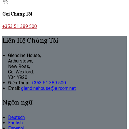
Gọi Chúng Tôi
+353 51 389 500
Liên Hệ Chúng Tôi
Glendine House,
Arthurstown,
New Ross,
Co. Wexford,
Y34 Y920
Điện Thoại
:
+353 51 389 500
Email:
glendinehouse@eircom.net
Ngôn ngữ
Deutsch
English
Español