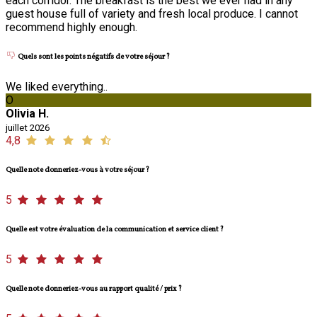
each corridor. The breakfast is the best we ever had in any
guest house full of variety and fresh local produce. I cannot
recommend highly enough.
Quels sont les points négatifs de votre séjour ?
We liked everything..
O
Olivia H.
juillet 2026
4,8
Quelle note donneriez-vous à votre séjour ?
5
Quelle est votre évaluation de la communication et service client ?
5
Quelle note donneriez-vous au rapport qualité / prix ?