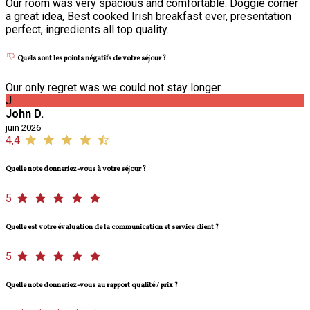
Our room was very spacious and comfortable. Doggie corner
a great idea, Best cooked Irish breakfast ever, presentation
perfect, ingredients all top quality.
Quels sont les points négatifs de votre séjour ?
Our only regret was we could not stay longer.
J
John D.
juin 2026
4,4
Quelle note donneriez-vous à votre séjour ?
5
Quelle est votre évaluation de la communication et service client ?
5
Quelle note donneriez-vous au rapport qualité / prix ?