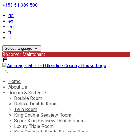
+353 51 389 500
de
en
es
fr
it
Select language
Réserver Maintenant
Home
About Us
Rooms & Suites
Double Room
Deluxe Double Room
Twin Room
King Double Seaview Room
Super King Seaview Double Room
Luxury Triple Room
King Double & Single Seaview Room