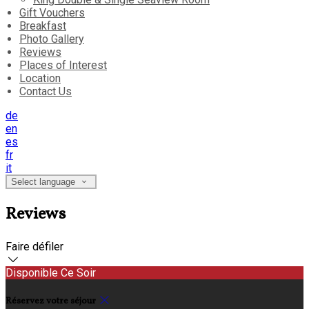
Gift Vouchers
Breakfast
Photo Gallery
Reviews
Places of Interest
Location
Contact Us
de
en
es
fr
it
Select language
Reviews
Faire défiler
Disponible Ce Soir
Réservez votre séjour