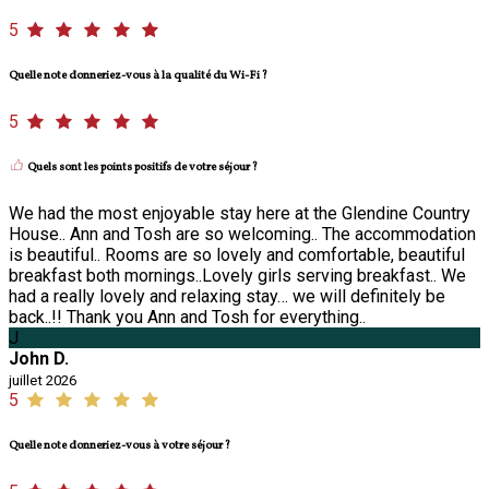
5
Quelle note donneriez-vous à la qualité du Wi-Fi ?
5
Quels sont les points positifs de votre séjour ?
We had the most enjoyable stay here at the Glendine Country
House.. Ann and Tosh are so welcoming.. The accommodation
is beautiful.. Rooms are so lovely and comfortable, beautiful
breakfast both mornings..Lovely girls serving breakfast.. We
had a really lovely and relaxing stay… we will definitely be
back..!! Thank you Ann and Tosh for everything..
J
John D.
juillet 2026
5
Quelle note donneriez-vous à votre séjour ?