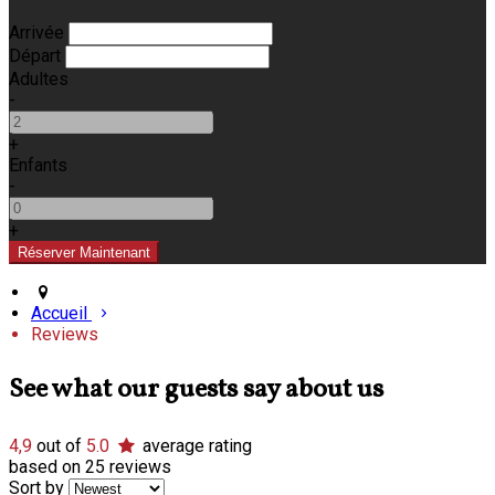
Arrivée
Départ
Adultes
-
+
Enfants
-
+
Accueil
Reviews
See what our guests say about us
4,9
out of
5.0
average rating
based on 25 reviews
Sort by