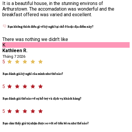
It is a beautiful house, in the stunning environs of
Arthurstown. The accomadation was wonderful and the
breakfast offered was varied and excellent.
Bạn không thích điều gì về kỳ nghỉ tại chỗ ở hoặc địa điểm này?
There was nothing we didn't like
K
Kathleen R.
Tháng 7 2026
5
Bạn đánh giá kỳ nghỉ của mình như thế nào?
5
Bạn đánh giá thế nào về sự hỗ trợ và dịch vụ khách hàng?
5
Bạn cảm thấy giá trị nhận được so với số tiền bỏ ra như thế nào?