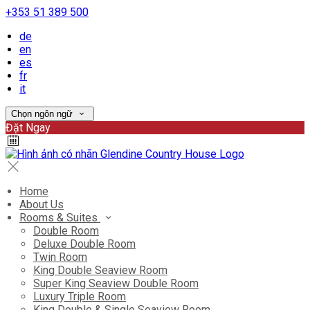
+353 51 389 500
de
en
es
fr
it
Chọn ngôn ngữ
Đặt Ngay
Home
About Us
Rooms & Suites
Double Room
Deluxe Double Room
Twin Room
King Double Seaview Room
Super King Seaview Double Room
Luxury Triple Room
King Double & Single Seaview Room