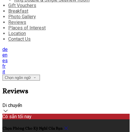
Gift Vouchers
Breakfast
Photo Gallery
Reviews
Places of Interest
Location
Contact Us
de
en
es
fr
it
Chọn ngôn ngữ
Reviews
Di chuyển
Có sẵn tối nay
Chọn Phòng Cho Kỳ Nghỉ Của Bạn