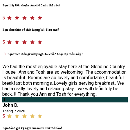
Bạn thấy tiêu chuẩn của chỗ ở như thế nào?
5
Bạn cảm nhận về chất lượng Wi-Fi ra sao?
5
Bạn thích điều gì về kỳ nghỉ tại chỗ ở hoặc địa điểm này?
We had the most enjoyable stay here at the Glendine Country
House.. Ann and Tosh are so welcoming.. The accommodation
is beautiful.. Rooms are so lovely and comfortable, beautiful
breakfast both mornings..Lovely girls serving breakfast.. We
had a really lovely and relaxing stay… we will definitely be
back..!! Thank you Ann and Tosh for everything..
J
John D.
Tháng 7 2026
5
Bạn đánh giá kỳ nghỉ của mình như thế nào?