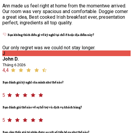
Ann made us feel right at home from the momentwe arrived.
Our room was very spacious and comfortable. Doggie corner
a great idea, Best cooked Irish breakfast ever, presentation
perfect, ingredients all top quality.
Bạn không thích điều gì về kỳ nghỉ tại chỗ ở hoặc địa điểm này?
Our only regret was we could not stay longer.
J
John D.
Tháng 6 2026
4,4
Bạn đánh giá kỳ nghỉ của mình như thế nào?
5
Bạn đánh giá thế nào về sự hỗ trợ và dịch vụ khách hàng?
5
Bạn cảm thấy giá trị nhận được so với số tiền bỏ ra như thế nào?