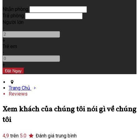
Nhận phòng
Trả phòng
Người lớn
-
+
Trẻ em
-
+
Trang Chủ
Reviews
Xem khách của chúng tôi nói gì về chúng
tôi
4,9
trên
5.0
Đánh giá trung bình