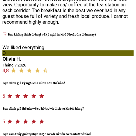
view. Opportunity to make rea/ coffee at the tea station on
each corridor. The breakfast is the best we ever had in any
guest house full of variety and fresh local produce. I cannot
recommend highly enough.
Bạn không thích điều gì về kỳ nghỉ tại chỗ ở hoặc địa điểm này?
We liked everything..
O
Olivia H.
Tháng 7 2026
4,8
Bạn đánh giá kỳ nghỉ của mình như thế nào?
5
Bạn đánh giá thế nào về sự hỗ trợ và dịch vụ khách hàng?
5
Bạn cảm thấy giá trị nhận được so với số tiền bỏ ra như thế nào?