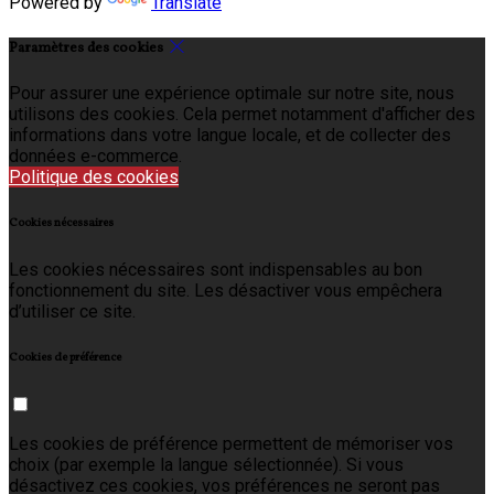
Powered by
Translate
Paramètres des cookies
Pour assurer une expérience optimale sur notre site, nous
utilisons des cookies. Cela permet notamment d'afficher des
informations dans votre langue locale, et de collecter des
données e-commerce.
Politique des cookies
Cookies nécessaires
Les cookies nécessaires sont indispensables au bon
fonctionnement du site. Les désactiver vous empêchera
d’utiliser ce site.
Cookies de préférence
Les cookies de préférence permettent de mémoriser vos
choix (par exemple la langue sélectionnée). Si vous
désactivez ces cookies, vos préférences ne seront pas