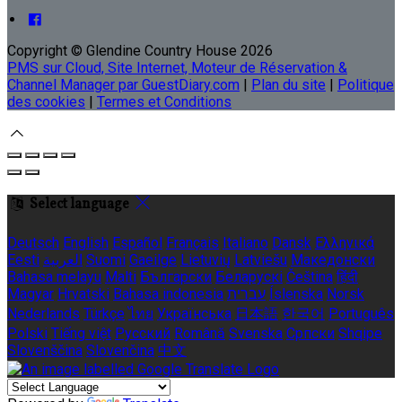
Copyright ©
Glendine Country House 2026
PMS sur Cloud, Site Internet, Moteur de Réservation &
Channel Manager par GuestDiary.com
|
Plan du site
|
Politique
des cookies
|
Termes et Conditions
Select language
Deutsch
English
Español
Français
Italiano
Dansk
Ελληνικά
Eesti
العربية
Suomi
Gaeilge
Lietuvių
Latviešu
Македонски
Bahasa melayu
Malti
Български
Беларускі
Čeština
हिंदी
Magyar
Hrvatski
Bahasa indonesia
עברית
Íslenska
Norsk
Nederlands
Türkçe
ไทย
Українська
日本語
한국어
Português
Polski
Tiếng việt
Русский
Română
Svenska
Српски
Shqipe
Slovenščina
Slovenčina
中文