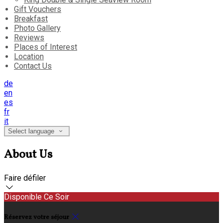
Gift Vouchers
Breakfast
Photo Gallery
Reviews
Places of Interest
Location
Contact Us
de
en
es
fr
it
Select language
About Us
Faire défiler
Disponible Ce Soir
Réservez votre séjour