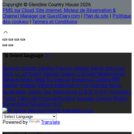
Copyright ©
Glendine Country House 2026
PMS sur Cloud, Site Internet, Moteur de Réservation &
Channel Manager par GuestDiary.com
|
Plan du site
|
Politique
des cookies
|
Termes et Conditions
Select language
Deutsch
English
Español
Français
Italiano
Dansk
Ελληνικά
Eesti
العربية
Suomi
Gaeilge
Lietuvių
Latviešu
Македонски
Bahasa melayu
Malti
Български
Беларускі
Čeština
हिंदी
Magyar
Hrvatski
Bahasa indonesia
עברית
Íslenska
Norsk
Nederlands
Türkçe
ไทย
Українська
日本語
한국어
Português
Polski
Tiếng việt
Русский
Română
Svenska
Српски
Shqipe
Slovenščina
Slovenčina
中文
Powered by
Translate