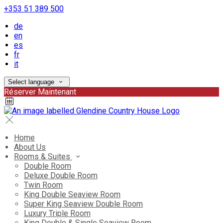
+353 51 389 500
de
en
es
fr
it
Select language
Réserver Maintenant
Home
About Us
Rooms & Suites
Double Room
Deluxe Double Room
Twin Room
King Double Seaview Room
Super King Seaview Double Room
Luxury Triple Room
King Double & Single Seaview Room