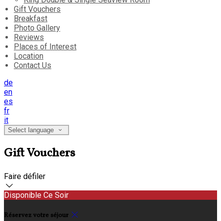
Gift Vouchers
Breakfast
Photo Gallery
Reviews
Places of Interest
Location
Contact Us
de
en
es
fr
it
Select language
Gift Vouchers
Faire défiler
Disponible Ce Soir
Réservez votre séjour