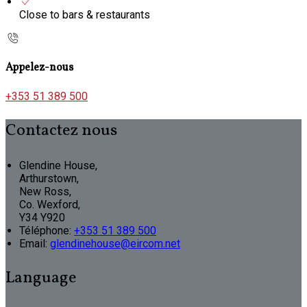
Close to bars & restaurants
Appelez-nous
+353 51 389 500
Contactez nous
Glendine House,
Arthurstown,
New Ross,
Co. Wexford,
Y34 Y920
Téléphone
:
+353 51 389 500
Email:
glendinehouse@eircom.net
Language