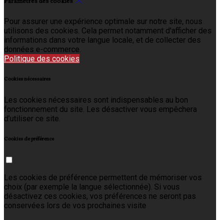
Paramètres des cookies
Pour assurer une expérience optimale sur notre site, nous
utilisons des cookies. Cela permet notamment d'afficher des
informations dans votre langue locale, et de collecter des
données e-commerce.
Politique des cookies
Cookies nécessaires
Les cookies nécessaires sont indispensables au bon
fonctionnement du site. Les désactiver vous empêchera
d’utiliser ce site.
Cookies de préférence
Les cookies de préférence permettent de mémoriser vos
choix (par exemple la langue sélectionnée). Si vous
désactivez ces cookies, vos préférences ne seront pas
conservées lors de vos prochaines visite