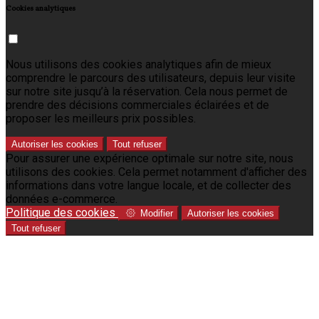
Cookies analytiques
Nous utilisons des cookies analytiques afin de mieux
comprendre le parcours des utilisateurs, depuis leur visite
sur notre site jusqu’à la réservation. Cela nous permet de
prendre des décisions commerciales éclairées et de
proposer les meilleurs prix possibles.
Autoriser les cookies
Tout refuser
Pour assurer une expérience optimale sur notre site, nous
utilisons des cookies. Cela permet notamment d'afficher des
informations dans votre langue locale, et de collecter des
données e-commerce.
Politique des cookies
Modifier
Autoriser les cookies
Tout refuser