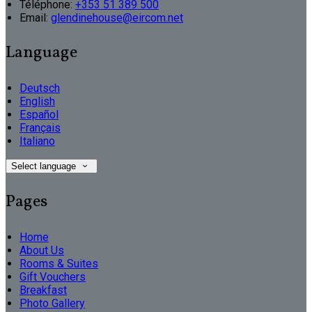
Téléphone
:
+353 51 389 500
Email:
glendinehouse@eircom.net
Language
Deutsch
English
Español
Français
Italiano
Select language
Pages
Home
About Us
Rooms & Suites
Gift Vouchers
Breakfast
Photo Gallery