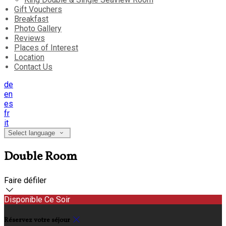
Gift Vouchers
Breakfast
Photo Gallery
Reviews
Places of Interest
Location
Contact Us
de
en
es
fr
it
Select language
Double Room
Faire défiler
Disponible Ce Soir
Réservez votre séjour