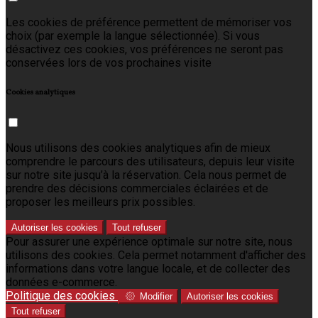
Les cookies de préférence permettent de mémoriser vos
choix (par exemple la langue sélectionnée). Si vous
désactivez ces cookies, vos préférences ne seront pas
conservées lors de vos prochaines visite
Cookies analytiques
Nous utilisons des cookies analytiques afin de mieux
comprendre le parcours des utilisateurs, depuis leur visite
sur notre site jusqu’à la réservation. Cela nous permet de
prendre des décisions commerciales éclairées et de
proposer les meilleurs prix possibles.
Autoriser les cookies
Tout refuser
Pour assurer une expérience optimale sur notre site, nous
utilisons des cookies. Cela permet notamment d'afficher des
informations dans votre langue locale, et de collecter des
données e-commerce.
Politique des cookies
Modifier
Autoriser les cookies
Tout refuser