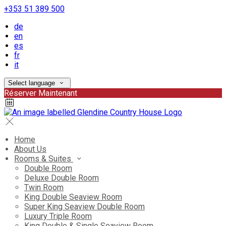
+353 51 389 500
de
en
es
fr
it
Select language
Réserver Maintenant
Home
About Us
Rooms & Suites
Double Room
Deluxe Double Room
Twin Room
King Double Seaview Room
Super King Seaview Double Room
Luxury Triple Room
King Double & Single Seaview Room