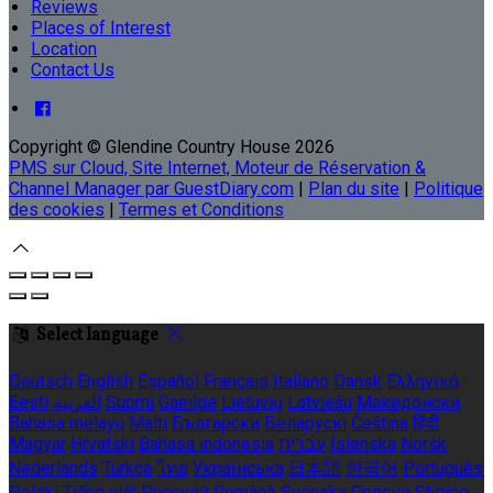
Reviews
Places of Interest
Location
Contact Us
Copyright ©
Glendine Country House 2026
PMS sur Cloud, Site Internet, Moteur de Réservation &
Channel Manager par GuestDiary.com
|
Plan du site
|
Politique
des cookies
|
Termes et Conditions
Select language
Deutsch
English
Español
Français
Italiano
Dansk
Ελληνικά
Eesti
العربية
Suomi
Gaeilge
Lietuvių
Latviešu
Македонски
Bahasa melayu
Malti
Български
Беларускі
Čeština
हिंदी
Magyar
Hrvatski
Bahasa indonesia
עברית
Íslenska
Norsk
Nederlands
Türkçe
ไทย
Українська
日本語
한국어
Português
Polski
Tiếng việt
Русский
Română
Svenska
Српски
Shqipe