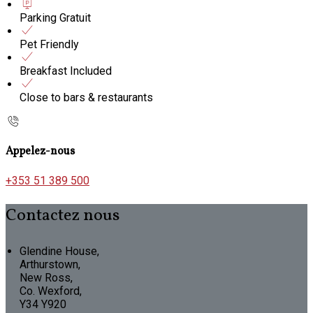
Parking Gratuit
Pet Friendly
Breakfast Included
Close to bars & restaurants
Appelez-nous
+353 51 389 500
Contactez nous
Glendine House,
Arthurstown,
New Ross,
Co. Wexford,
Y34 Y920