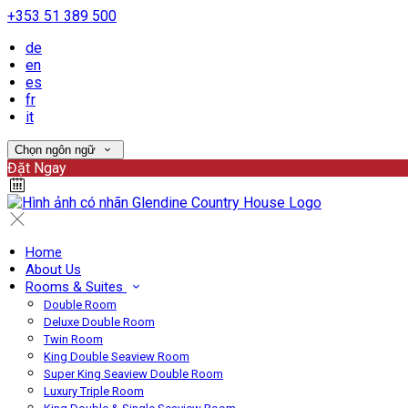
+353 51 389 500
de
en
es
fr
it
Chọn ngôn ngữ
Đặt Ngay
Home
About Us
Rooms & Suites
Double Room
Deluxe Double Room
Twin Room
King Double Seaview Room
Super King Seaview Double Room
Luxury Triple Room