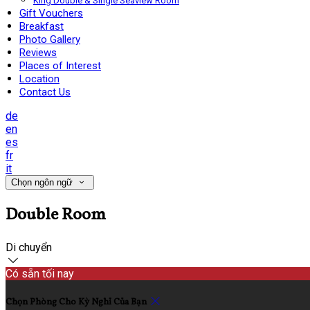
King Double & Single Seaview Room
Gift Vouchers
Breakfast
Photo Gallery
Reviews
Places of Interest
Location
Contact Us
de
en
es
fr
it
Chọn ngôn ngữ
Double Room
Di chuyển
Có sẵn tối nay
Chọn Phòng Cho Kỳ Nghỉ Của Bạn