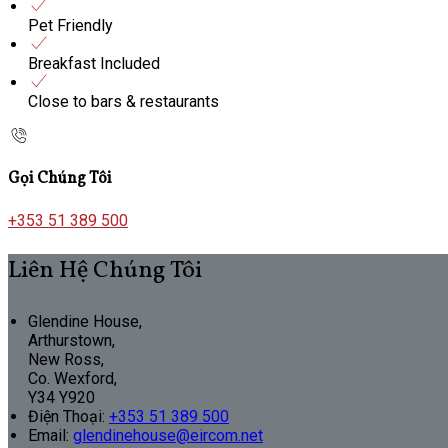
Pet Friendly
Breakfast Included
Close to bars & restaurants
Gọi Chúng Tôi
+353 51 389 500
Liên Hệ Chúng Tôi
Glendine House,
Arthurstown,
New Ross,
Co. Wexford,
Y34 Y920
Điện Thoại
:
+353 51 389 500
Email:
glendinehouse@eircom.net