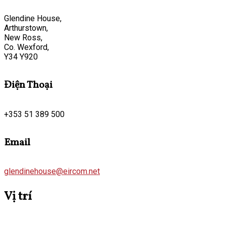
Glendine House,
Arthurstown,
New Ross,
Co. Wexford,
Y34 Y920
Điện Thoại
+353 51 389 500
Email
glendinehouse@eircom.net
Vị trí