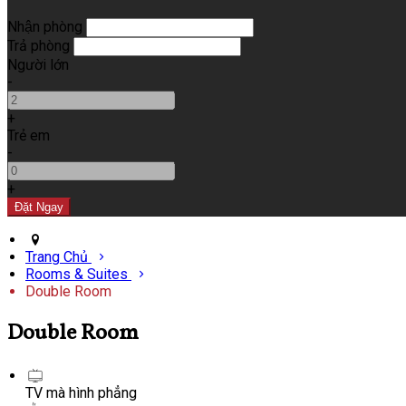
Nhận phòng
Trả phòng
Người lớn
-
+
Trẻ em
-
+
Trang Chủ
Rooms & Suites
Double Room
Double Room
TV mà hình phẳng