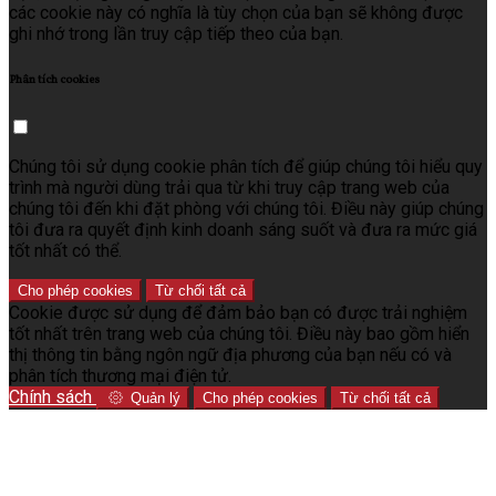
các cookie này có nghĩa là tùy chọn của bạn sẽ không được
ghi nhớ trong lần truy cập tiếp theo của bạn.
Phân tích cookies
Chúng tôi sử dụng cookie phân tích để giúp chúng tôi hiểu quy
trình mà người dùng trải qua từ khi truy cập trang web của
chúng tôi đến khi đặt phòng với chúng tôi. Điều này giúp chúng
tôi đưa ra quyết định kinh doanh sáng suốt và đưa ra mức giá
tốt nhất có thể.
Cho phép cookies
Từ chối tất cả
Cookie được sử dụng để đảm bảo bạn có được trải nghiệm
tốt nhất trên trang web của chúng tôi. Điều này bao gồm hiển
thị thông tin bằng ngôn ngữ địa phương của bạn nếu có và
phân tích thương mại điện tử.
Chính sách
Quản lý
Cho phép cookies
Từ chối tất cả