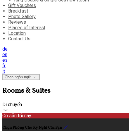
Gift Vouchers
Breakfast
Photo Gallery
Reviews
Places of Interest
Location
Contact Us
de
en
es
fr
it
Chọn ngôn ngữ
Rooms & Suites
Di chuyển
Có sẵn tối nay
Chọn Phòng Cho Kỳ Nghỉ Của Bạn