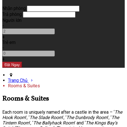
Nhận phòng
Trả phòng
Người lớn
-
+
Trẻ em
-
+
Trang Chủ
Rooms & Suites
Rooms & Suites
Each room is uniquely named after a castle in the area – ‘
The
Hook Room
’, ‘
The Slade Room
’, ‘
The Dunbrody Room
’, ‘
The
Tintern Room
’, ‘
The Ballyhack Room
’ and ‘
The Kings Bay’s