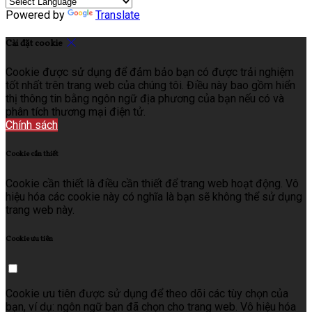
Powered by
Translate
Cài đặt cookie
Cookie được sử dụng để đảm bảo bạn có được trải nghiệm
tốt nhất trên trang web của chúng tôi. Điều này bao gồm hiển
thị thông tin bằng ngôn ngữ địa phương của bạn nếu có và
phân tích thương mại điện tử.
Chính sách
Cookie cần thiết
Cookie cần thiết là điều cần thiết để trang web hoạt động. Vô
hiệu hóa các cookie này có nghĩa là bạn sẽ không thể sử dụng
trang web này.
Cookie ưu tiên
Cookie ưu tiên được sử dụng để theo dõi các tùy chọn của
bạn, ví dụ: ngôn ngữ bạn đã chọn cho trang web. Vô hiệu hóa