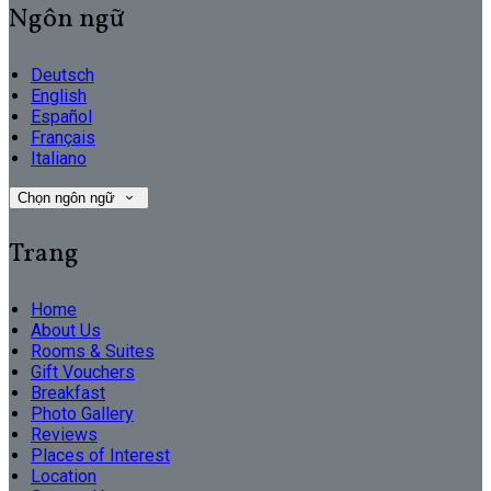
Ngôn ngữ
Deutsch
English
Español
Français
Italiano
Chọn ngôn ngữ
Trang
Home
About Us
Rooms & Suites
Gift Vouchers
Breakfast
Photo Gallery
Reviews
Places of Interest
Location