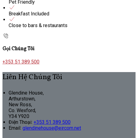
Pet Friendly
Breakfast Included
Close to bars & restaurants
Gọi Chúng Tôi
+353 51 389 500
Liên Hệ Chúng Tôi
Glendine House,
Arthurstown,
New Ross,
Co. Wexford,
Y34 Y920
Điện Thoại
:
+353 51 389 500
Email:
glendinehouse@eircom.net