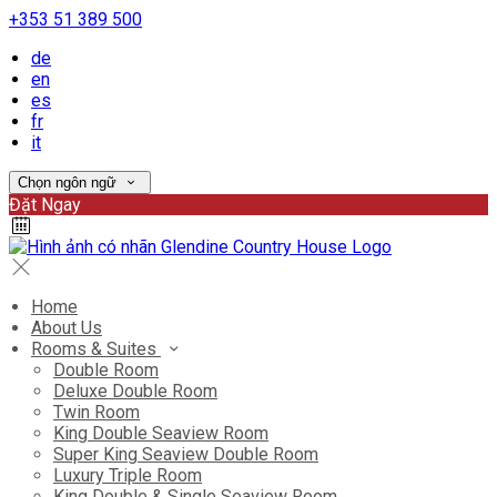
+353 51 389 500
de
en
es
fr
it
Chọn ngôn ngữ
Đặt Ngay
Home
About Us
Rooms & Suites
Double Room
Deluxe Double Room
Twin Room
King Double Seaview Room
Super King Seaview Double Room
Luxury Triple Room
King Double & Single Seaview Room