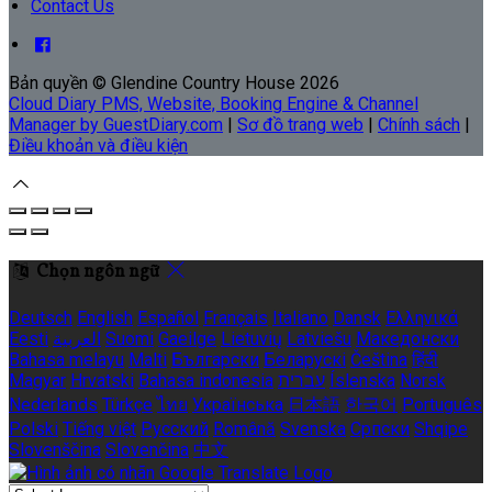
Contact Us
Bản quyền
©
Glendine Country House 2026
Cloud Diary PMS, Website, Booking Engine & Channel
Manager by GuestDiary.com
|
Sơ đồ trang web
|
Chính sách
|
Điều khoản và điều kiện
Chọn ngôn ngữ
Deutsch
English
Español
Français
Italiano
Dansk
Ελληνικά
Eesti
العربية
Suomi
Gaeilge
Lietuvių
Latviešu
Македонски
Bahasa melayu
Malti
Български
Беларускі
Čeština
हिंदी
Magyar
Hrvatski
Bahasa indonesia
עברית
Íslenska
Norsk
Nederlands
Türkçe
ไทย
Українська
日本語
한국어
Português
Polski
Tiếng việt
Русский
Română
Svenska
Српски
Shqipe
Slovenščina
Slovenčina
中文